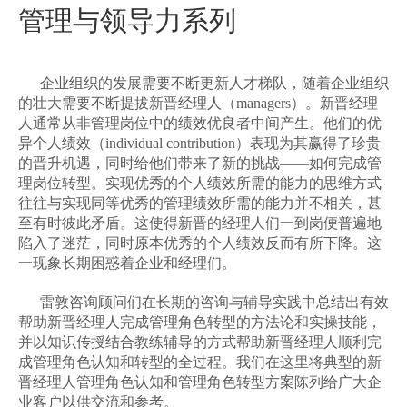
管理与领导力系列
企业组织的发展需要不断更新人才梯队，随着企业组织
的壮大需要不断提拔新晋经理人（
managers
）。新晋经理
人通常从非管理岗位中的绩效优良者中间产生。他们的优
异个人绩效（
individual contribution
）表现为其赢得了珍贵
的晋升机遇，同时给他们带来了新的挑战
——
如何完成管
理岗位转型。实现优秀的个人绩效所需的能力的思维方式
往往与实现同等优秀的管理绩效所需的能力并不相关，甚
至有时彼此矛盾。这使得新晋的经理人们一到岗便普遍地
陷入了迷茫，同时原本优秀的个人绩效反而有所下降。这
一现象长期困惑着企业和经理们。
雷敦咨询顾问们在长期的咨询与辅导实践中总结出有效
帮助新晋经理人完成管理角色转型的方法论和实操技能，
并以知识传授结合教练辅导的方式帮助新晋经理人顺利完
成管理角色认知和转型的全过程。我们在这里将典型的新
晋经理人管理角色认知和管理角色转型方案陈列给广大企
业客户以供交流和参考。