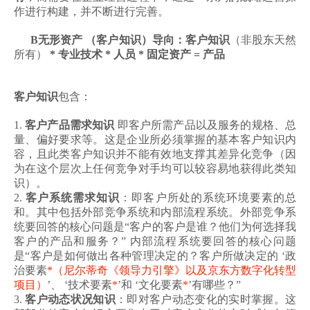
作进行构建，并不断进行完善。
B无形资产 （客户知识）导向：客户知识
（非股东天然
所有）
* 专业技术 * 人员 * 固定资产 = 产品
客户知识
包含：
1.
客户产品需求知识
即客户所需产品以及服务的规格、总
量、偏好要求等。这是企业所必须掌握的基本客户知识内
容，且此类客户知识并不能有效地支撑其差异化竞争（因
为在这个层次上任何竞争对手均可以较容易地获得此类知
识）。
2.
客户系统需求知识
：即客户所处的系统环境要素的总
和。其中包括外部竞争系统和内部流程系统。外部竞争系
统要回答的核心问题是“客户的客户是谁？他们为何选择我
客户的产品和服务？” 内部流程系统要回答的核心问题
是“客户是如何做出各种管理决定的？客户所做决定的 ‘政
治要素
*（尼尔蒂奇《领导力引擎》以及京东方数字化转型
项目）
’、 ‘技术要素
*
’和 ‘文化要素
*
’有哪些？”
3.
客户动态状况知识
：即对客户动态变化的实时掌握。这