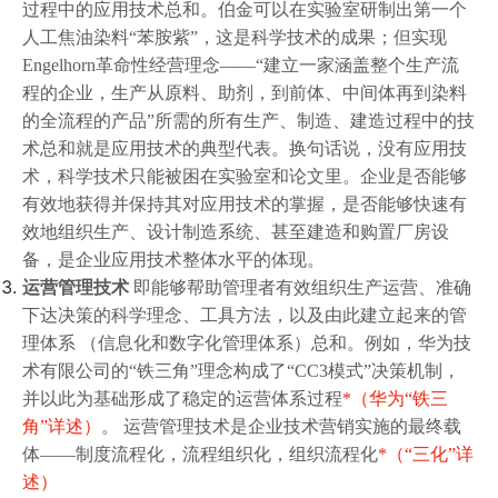
过程中的应用技术总和。伯金可以在实验室研制出第一个
人工焦油染料“苯胺紫”，这是科学技术的成果；但实现
Engelhorn革命性经营理念——“建立一家涵盖整个生产流
程的企业，生产从原料、助剂，到前体、中间体再到染料
的全流程的产品”所需的所有生产、制造、建造过程中的技
术总和就是应用技术的典型代表。换句话说，没有应用技
术，科学技术只能被困在实验室和论文里。企业是否能够
有效地获得并保持其对应用技术的掌握，是否能够快速有
效地组织生产、设计制造系统、甚至建造和购置厂房设
备，是企业应用技术整体水平的体现。
运营管理技术
即能够帮助管理者有效组织生产运营、准确
下达决策的科学理念、工具方法，以及由此建立起来的管
理体系 （信息化和数字化管理体系）总和。例如，华为技
术有限公司的“铁三角”理念构成了“CC3模式”决策机制，
并以此为基础形成了稳定的运营体系过程
*（华为“铁三
角”详述）
。 运营管理技术是企业技术营销实施的最终载
体——制度流程化，流程组织化，组织流程化
*（“三化”详
述）