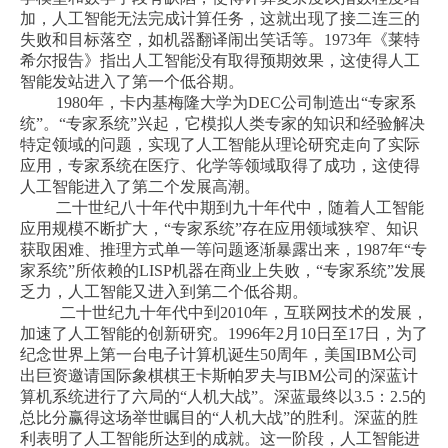
加，人工智能无法完成计算任务，这就出现了接二连三的
失败和目标落空，如机器翻译闹出笑话等。1973年《莱特
希尔报告》指出人工智能没有取得预期效果，这使得人工
智能发站进入了第一个低谷期。
1980年，卡内基梅隆大学为DEC公司制造出“专家系
统”。“专家系统”兴起，它模拟人类专家的知识和经验解决
特定领域的问题，实现了人工智能从理论研究走向了实际
应用，专家系统在医疗、化学等领域取得了成功，这使得
人工智能进入了第二个发展高潮。
二十世纪八十年代中期到九十年代中，随着人工智能
应用规模不断扩大，“专家系统”存在应用领域狭窄、知识
获取困难、推理方式单一等问题逐渐暴露出来，1987年“专
家系统”所依赖的LISP机器在商业上失败，“专家系统”发展
乏力，人工智能又进入到第二个低谷期。
二十世纪九十年代中到2010年，互联网技术的发展，
加速了人工智能的创新研究。1996年2月10日至17日，为了
纪念世界上第一台电子计算机诞生50周年，美国IBM公司
出巨资邀请国际象棋棋王卡斯帕罗夫与IBM公司的深蓝计
算机系统进行了六局的“人机大战”。深蓝最终以3.5：2.5的
总比分赢得这场举世瞩目的“人机大战”的胜利。深蓝的胜
利表明了人工智能所达到的成就。这一阶段，人工智能进