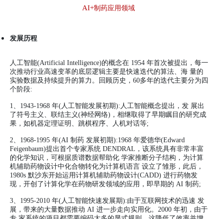
AI+
制药应用领域
发展历程
人工智能(Artificial Intelligence)的概念在 1954 年首次被提出，每一
次推动行业高速变革的底层逻辑主要是快速迭代的算法、海 量的
实验数据及持续提升的算力。回顾历史，60多年的迭代主要分为四
个阶段:
1、1943-1968 年(人工智能发展初期):人工智能概念提出，发 展出
了符号主义、联结主义(神经网络)，相继取得了早期瞩目的研究成
果，如机器定理证明、跳棋程序、人机对话等;
2、1968-1995 年(AI 制药 发展初期):1968 年爱德华(Edward
Feigenbaum)提出首个专家系统 DENDRAL，该系统具有非常丰富
的化学知识，可根据质谱数据帮助化 学家推断分子结构，为计算
机辅助药物设计中化合物转化为计算机语言 设立了雏形，此后，
1980s 默沙东开始运用计算机辅助药物设计(CADD) 进行药物发
现，开创了计算化学在药物研发领域的应用，即早期的 AI 制药;
3、1995-2010 年(人工智能快速发展期):由于互联网技术的迅速 发
展，带来的大量数据推动 AI 进一步走向实用化。2000 年初，由于
专 家系统的项目都需要编码太多的显式规则，这降低了效率并增