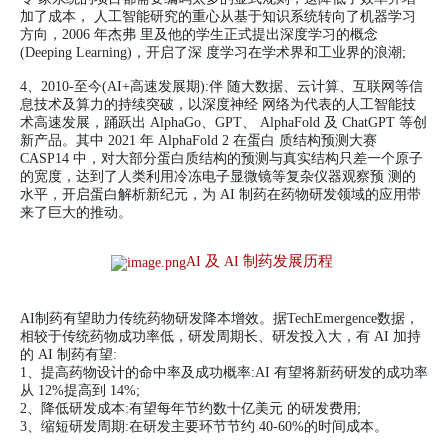
加了成本， 人工智能研究的重心从基于知识系统转向了机器学习
方向，2006 年杰弗 里及他的学生正式提出深度学习的概念
(Deeping Learning)，开启了深 度学习在学术界和工业界的浪潮;
4、2010-至今(AI+高速发展期):伴 随大数据、云计算、互联网等信
息技术及算力的持续突破，以深度神经 网络为代表的人工智能技
术高速发展，踊跃出 AlphaGo、GPT、 AlphaFold 及 ChatGPT 等创
新产品。其中 2021 年 AlphaFold 2 在蛋白 质结构预测大赛
CASP14 中，对大部分蛋白质结构的预测与真实结构只差一个原子
的宽度，达到了人类利用冷冻电子显微镜等复杂仪器观察预 测的
水平，开启蛋白解析新纪元，为 AI 制药在药物研发领域的应用带
来了巨大的推动。
及
制药发展历程
AI
AI
AI制药有望助力传统药物研发降本增效。据TechEmergence数据，
相较于传统药物成功率低，研发周期长、研发投入大，有 AI 加持
的 AI 制药有望:
1、提高药物设计的命中率及成功概率:AI 有望将新药研发的成功率
从 12%提高到 14%;
2、降低研发成本:有望每年节约数十亿美元 的研发费用;
3、缩短研发周期:在研发主要环节节约 40-60%的时间成本。