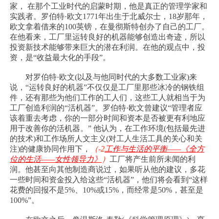
家，
在那个工业时代的启蒙时期，他是真正的管理学家和
实践者。罗伯特
·
欧文
1771
年出生于北威尔士
，
18
岁那年，
欧文拿着借来的
100
英镑，在曼彻斯特创办了自己的工厂。
在他看来，工厂里运转良好的机器能够创造出奇迹，所以
投资新技术能够带来巨大的潜在利润。在他的观点中，投
资，是
“
收益最大化的手段
”
。
对罗伯特
·
欧文
(
以及与他同时代的大多数工业家
)
来
说，
“
运转良好的机器
”
不仅仅是工厂里那些冰冷的钢铁组
件，还有那些为他们工作的工人们，这些工人就相当于为
工厂创造利润的
“
活机器
”
。罗伯特
·
欧文曾建议
“
管理者应
该着重去考虑，你的一部分时间和资本是否被更有利地应
用于改善你的活机器。
”
他认为，在工作环境
(
包括最先进
的技术
)
和工作场所人文主义
(
对工人生活工具的关心和关
注
)
的健康协同作用下，
（
-2
工作与生活的平衡
——
《全方
位的生活
——
女性领导力》
）
工厂将产生前所未闻的利
润。他甚至向其他制造商说过，如果听从他的建议，多花
一些时间和资金投入给这些
“
活机器
”
，他们将会看到
“
这样
花费的回报不是
5%
、
10%
或
15%
，而经常是
50%
，甚至是
100%”
。