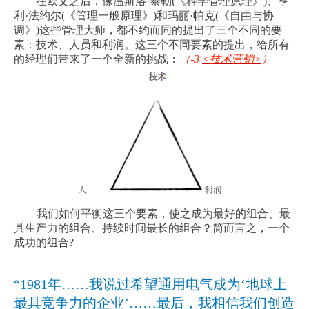
在欧文之后，像温斯洛
·
泰勒
(
《科学管理原理》
)
、亨
利
·
法约尔
(
《管理一般原理》
)
和玛丽
·
帕克
(
《自由与协
调》
)
这些管理大师，都不约而同的提出了三个不同的要
素：技术、人员和利润。这三个不同要素的提出，给所有
的经理们带来了一个全新的挑战：
（
-3
<
技术营销
>
）
我们如何平衡这三个要素，使之成为最好的组合、最
具生产力的组合、持续时间最长的组合？简而言之，一个
成功的组合
?
“1981
年
……
我说过希望通用电气成为
‘
地球上
最具竞争力的企业
’……
最后，我相信我们创造