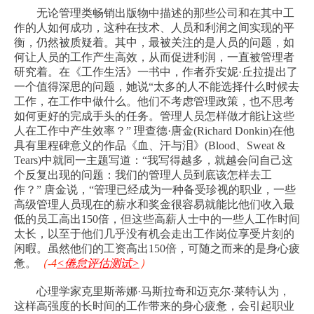
无论管理类畅销出版物中描述的那些公司和在其中工
作的人如何成功，这种在技术、人员和利润之间实现的平
衡，仍然被质疑着。其中，最被关注的是人员的问题，如
何让人员的工作产生高效，从而促进利润，一直被管理者
研究着。在《工作生活》一书中，作者乔安妮
·
丘拉提出了
一个值得深思的问题，她说
“
太多的人不能选择什么时候去
工作，在工作中做什么。他们不考虑管理政策，也不思考
如何更好的完成手头的任务。管理人员怎样做才能让这些
人在工作中产生效率？
”
理查德
·
唐金
(Richard Donkin)
在他
具有里程碑意义的作品《血、汗与泪》
(Blood
、
Sweat &
Tears)
中就同一主题写道：
“
我写得越多，就越会问自己这
个反复出现的问题：我们的管理人员到底该怎样去工
作？
”
唐金说，
“
管理已经成为一种备受珍视的职业，一些
高级管理人员现在的薪水和奖金很容易就能比他们收入最
低的员工高出
150
倍，但这些高薪人士中的一些人工作时间
太长，以至于他们几乎没有机会走出工作岗位享受片刻的
闲暇。虽然他们的工资高出
150
倍，可随之而来的是身心疲
惫。
（
-4
<
倦怠评估测试
>
）
心理学家克里斯蒂娜
·
马斯拉奇和迈克尔
·
莱特认为，
这样高强度的长时间的工作带来的身心疲惫，会引起职业