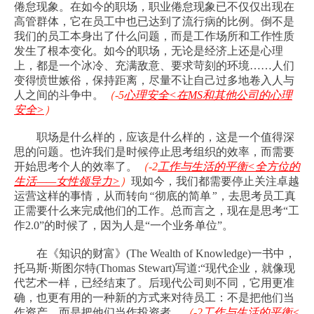
倦怠现象。在如今的职场，职业倦怠现象已不仅仅出现在
高管群体，它在员工中也已达到了流行病的比例。倒不是
我们的员工本身出了什么问题，而是工作场所和工作性质
发生了根本变化。如今的职场，无论是经济上还是心理
上，都是一个冰冷、充满敌意、要求苛刻的环境
……
人们
变得愤世嫉俗，保持距离，尽量不让自己过多地卷入人与
人之间的斗争中。
（
-5
心理安全
<
在
MS
和其他公司的心理
安全
>
）
职场是什么样的，应该是什么样的，这是一个值得深
思的问题。也许我们是时候停止思考组织的效率，而需要
开始思考个人的效率了。
（
-2
工作与生活的平衡
<
全方位的
生活
——
女性领导力
>
）
现如今，我们都需要停止关注卓越
运营这样的事情，从而转向
“
彻底的简单
”
，去思考员工真
正需要什么来完成他们的工作。总而言之，现在是思考
“
工
作
2.0
”
的时候了，因为人是
“
一个业务单位
”
。
在《知识的财富》
(The Wealth of Knowledge)
一书中，
托马斯
·
斯图尔特
(Thomas Stewart)
写道
:“
现代企业，就像现
代艺术一样，已经结束了。后现代公司则不同，它用更准
确，也更有用的一种新的方式来对待员工：不是把他们当
作资产，而是把他们当作投资者。
（
-2
工作与生活的平衡
<