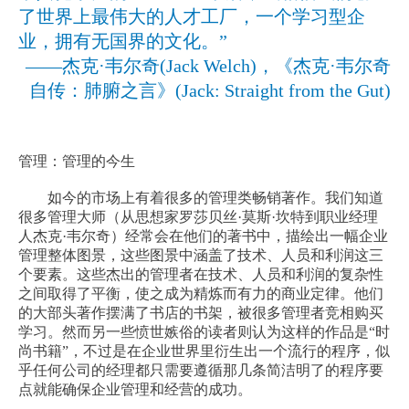
了世界上最伟大的人才工厂，一个学习型企
业，拥有无国界的文化。
”
——
杰克
·
韦尔奇
(Jack Welch)
，《
杰克
·
韦尔奇
自传：肺腑之言
》
(Jack: Straight from the Gut)
管理：管理的今生
如今的市场上有着很多的管理类畅销著作。我们知道
很多管理大师（从思想家罗莎贝丝
·
莫斯
·
坎特到职业经理
人杰克
·
韦尔奇）经常会在他们的著书中，描绘出一幅企业
管理整体图景，这些图景中涵盖了技术、人员和利润这三
个要素。这些杰出的管理者在技术、人员和利润的复杂性
之间取得了平衡，使之成为精炼而有力的商业定律。他们
的大部头著作摆满了书店的书架，被很多管理者竞相购买
学习。然而另一些愤世嫉俗的读者则认为这样的作品是
“
时
尚书籍
”
，不过是在企业世界里衍生出一个流行的程序，似
乎任何公司的经理都只需要遵循那几条简洁明了的程序要
点就能确保企业管理和经营的成功。