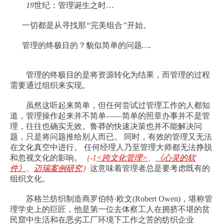
19
世纪：管理诞生之时
…
一切都是从寻找那
“
完美组合
”
开始。
管理的终极目的？貌似简单的问题
….
管理的终极目的是将资源转化为结果，而管理的过程
需要通过组织来实现。
虽然这听起来简单，但任何尝试过管理工作的人都知
道，管理操作起来并不简单
——
简单的照章办事并不是管
理，往往也确实无效。鲁莽的快速决策也并不能解决问
题，只是将问题推给别人而已。
同时，有效的管理又无法
在文化真空中进行。
任何经理人乃至管理大师都无法挣脱
和忽视文化的影响。
（
-1
<
跨文化管理
>
、
《心灵的软
件》
、
迈瑞案例研究
）
这意味着管理者总是要考虑既有的
组织文化。
苏格兰纺织制造商罗伯特
·
欧文
(Robert Owen)
，堪称管
理学史上的巨匠，他是第一位去体察工人在拥挤不堪的贫
民窟中生活和在恶劣工厂环境下工作之苦的纺织企业