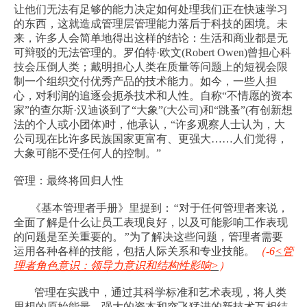
让他们无法有足够的能力决定如何处理我们正在快速学习
的东西，这就造成管理层管理能力落后于科技的困境。未
来，许多人会简单地得出这样的结论：生活和商业都是无
可辩驳的无法管理的。罗伯特
·
欧文
(Robert Owen)
曾担心科
技会压倒人类；戴明担心人类在质量等问题上的短视会限
制一个组织交付优秀产品的技术能力。如今，一些人担
心，对利润的追逐会扼杀技术和人性。自称
“
不情愿的资本
家
”
的查尔斯
·
汉迪谈到了
“
大象
”
(
大公司
)
和
“
跳蚤
”
(
有创新想
法的个人或小团体
)
时，他承认，
“
许多观察人士认为，大
公司现在比许多民族国家更富有、更强大
……
人们觉得，
大象可能不受任何人的控制。
”
管理：最终将回归人性
《基本管理者手册》里提到：
“
对于任何管理者来说，
全面了解是什么让员工表现良好，以及可能影响工作表现
的问题是至关重要的。
”
为了解决这些问题，管理者需要
运用各种各样的技能，包括人际关系和专业技能。
（
-6
<
管
理者角色意识：领导力意识和结构性影响
>
）
管理在实践中，通过其科学标准和艺术表现，将人类
思想的原始能量、强大的资本和突飞猛进的新技术互相结