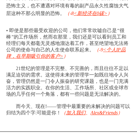
恐怖主义，也不遭遇对环境有毒的副产品永久性腐蚀大气
层这种不那么明显的恐怖。
（
-8
<
新经济在
0
碳
>
）
•
即使是那些最受欢迎的公司，他们常常吹嘘自己是
“
很
棒
”
的工作场所，然而在那里，我们还是可以看到员工和
经理们每天都毫无灵感地溜达着工作，甚至绝望地无法将
公司的使命与自己的人生使命联系起来。
（
-9
<
个人
IP
品
牌，在早期吸引你的客户
>
）
21
世纪的管理是不完整、不完善的，而且往往不足以
满足迫切的需求。这使得未来的管理学一如既往地令人兴
奋，管理仍然是一门令人振奋的研究课题，也是一门充满
活力的实践职业。在你的生活、工作场所、社区或全球市
场的几乎任何一个角落，都有一些问题是无法解决的。
而今天、现在
!
——
管理中最重要的未解决的问题可以
归结为四个字
:
可能是你！
（
加入我们
、
A
lex&Friends
）