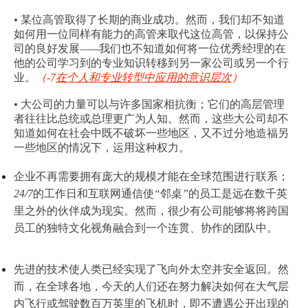
•
某位高管取得了长期的商业成功。然而，我们却不知道
如何用一位同样有能力的高管来取代这位高管，以保持公
司的良好发展
——
我们也不知道如何将一位优秀经理的在
他的公司学习到的专业知识转移到另一家公司或另一个行
业。
（
-7
在个人和专业转型中应用的意识层次
）
•
大公司的力量可以与许多国家相抗衡；它们的高层管理
者往往比总统或总理更广为人知。然而，这些大公司却不
知道如何在社会中既不破坏一些地区，又不过分地造福另
一些地区的情况下，运用这种权力。
企业不再需要拥有庞大的规模才能在全球范围进行联系；
24/7
的工作日和互联网通信使
“
邻桌
”
的员工是远在数千英
里之外的伙伴成为现实。然而，很少有公司能够将将跨国
员工的独特文化视角融合到一个连贯、协作的团队中。
先进的技术使人类已经实现了飞向外太空并安全返回。然
而，在全球各地，今天的人们还在努力解决如何在大气层
内飞行或驾驶数百万英里的飞机时，即不遭遇公开出现的