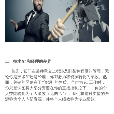
二、技术
IC
和经理的差异
首先，它们在某种意义上都涉及到某种程度的管理，无
论你是技术
IC
还是经理，你都必须
将资源转化为绩效。
然
而，关键的区别在于
“
资源
”
的性质。当作为
IC
工作时，
——
你只是试图将大部分资源在你的直接控制之下
你的个
人技能转化为个人绩效（见图
1.1
）。我们将这种类型的资
源称为个人内部资源，并将个人绩效称为专业绩效。