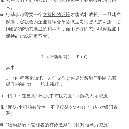
它将人们学到的知识与人们从经验中学到的技能结合起
来。
行动学习需要一个
支持性的环境
才能茁壮成长。一旦建立
起来，它就会为企业
持续变革
提供宝贵而强大的刺激，使
组织能够动态地成长和学习，而不是在固态环境或观点中
保持静止或固定不变。
L（行动学习） = P + Q
其中：
1、“P
-
程序化知识：
人们
被教导
或通过经验学到的东西”，
提升P的能力——培训课程：
“
情商：在自我和他人中寻找力量
”
（解决人际资源）
“
团队
/
小组的有效性：不仅仅是
SMART ”
（针对组织资
源）
“
结构影响：管理者的有效激励
”
（针对领导力资源）